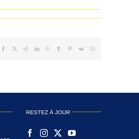
Facebook
X
Reddit
LinkedIn
WhatsApp
Tumblr
Pinterest
Vk
Email
RESTEZ À JOUR