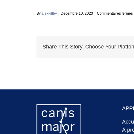
By
alexkillby
|
Décembre 10, 2023
|
Commentaires fermés
e
Share This Story, Choose Your Platfo
APP
Accu
À pr