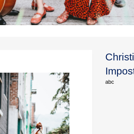
Christ
Impos
abc