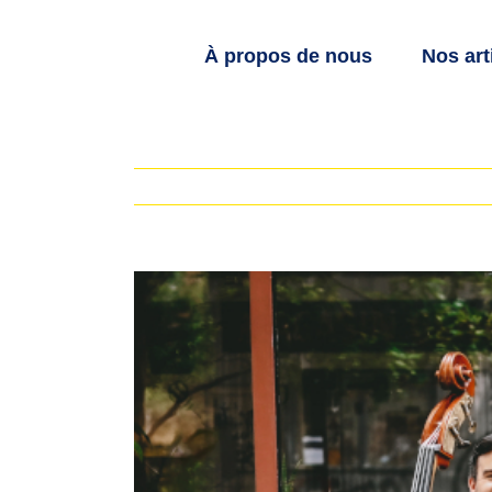
Skip
to
À propos de nous
Nos art
content
View
Larger
Image